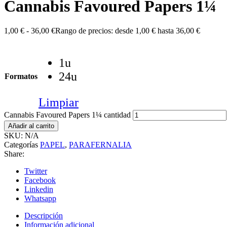
Cannabis Favoured Papers 1¼
1,00
€
-
36,00
€
Rango de precios: desde 1,00 € hasta 36,00 €
1u
24u
Formatos
Limpiar
Cannabis Favoured Papers 1¼ cantidad
Añadir al carrito
SKU:
N/A
Categorías
PAPEL
,
PARAFERNALIA
Share:
Twitter
Facebook
Linkedin
Whatsapp
Descripción
Información adicional