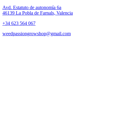
Avd. Estatuto de autonomía 6a
46139 La Pobla de Farnals, Valencia
+34 623 564 067
weedpassiongrowshop@gmail.com
Copyright © 2025 Weed Passion | Todos los derechos reservados.