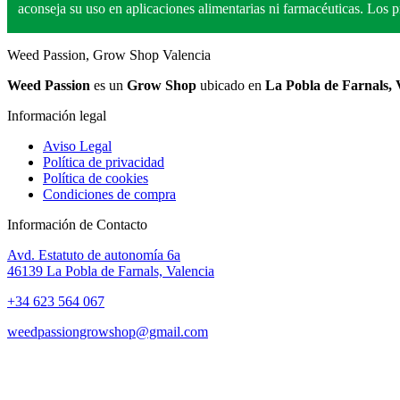
aconseja su uso en aplicaciones alimentarias ni farmacéuticas. Los
Weed Passion, Grow Shop Valencia
Weed Passion
es un
Grow Shop
ubicado en
La Pobla de Farnals, 
Información legal
Aviso Legal
Política de privacidad
Política de cookies
Condiciones de compra
Información de Contacto
Avd. Estatuto de autonomía 6a
46139 La Pobla de Farnals, Valencia
+34 623 564 067
weedpassiongrowshop@gmail.com
Copyright © 2025 Weed Passion | Todos los derechos reservados.