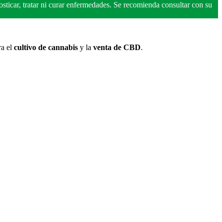
ticar, tratar ni curar enfermedades. Se recomienda consultar con su
ra el
cultivo de cannabis
y la
venta de CBD
.