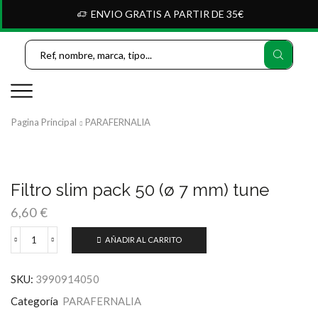
ENVIO GRATIS A PARTIR DE 35€
Search
Input
Pagina Principal
PARAFERNALIA
Filtro slim pack 50 (ø 7 mm) tune
6,60
€
AÑADIR AL CARRITO
Filtro
slim
pack
SKU:
3990914050
50
(ø
Categoría
PARAFERNALIA
7