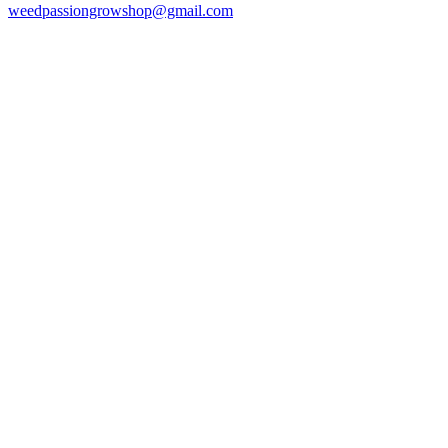
weedpassiongrowshop@gmail.com
Copyright © 2025 Weed Passion | Todos los derechos reservados.