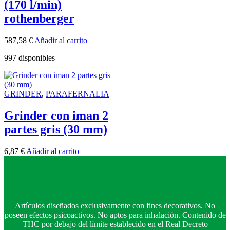
(170 l/min)
rothenberger
587,58
€
Añadir al carrito
997 disponibles
GRINDER
,
PARAFERNALIA
Grinder con iman 2
partes gris (30 mm)
6,87
€
Añadir al carrito
Artículos diseñados exclusivamente con fines decorativos. No
poseen efectos psicoactivos. No aptos para inhalación. Contenido de
THC por debajo del límite establecido en el Real Decreto