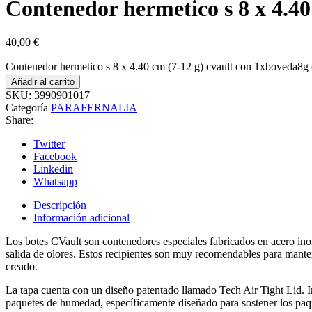
Contenedor hermetico s 8 x 4.40
40,00
€
Contenedor hermetico s 8 x 4.40 cm (7-12 g) cvault con 1xboveda8g 
Añadir al carrito
SKU:
3990901017
Categoría
PARAFERNALIA
Share:
Twitter
Facebook
Linkedin
Whatsapp
Descripción
Información adicional
Los botes CVault son contenedores especiales fabricados en acero inox
salida de olores. Estos recipientes son muy recomendables para mante
creado.
La tapa cuenta con un diseño patentado llamado Tech Air Tight Lid. I
paquetes de humedad, específicamente diseñado para sostener los paq