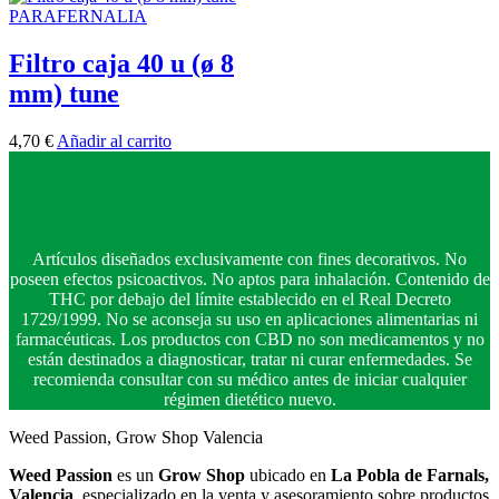
PARAFERNALIA
Filtro caja 40 u (ø 8
mm) tune
4,70
€
Añadir al carrito
Artículos diseñados exclusivamente con fines decorativos. No
poseen efectos psicoactivos. No aptos para inhalación. Contenido de
THC por debajo del límite establecido en el Real Decreto
1729/1999. No se aconseja su uso en aplicaciones alimentarias ni
farmacéuticas. Los productos con CBD no son medicamentos y no
están destinados a diagnosticar, tratar ni curar enfermedades. Se
recomienda consultar con su médico antes de iniciar cualquier
régimen dietético nuevo.
Weed Passion, Grow Shop Valencia
Weed Passion
es un
Grow Shop
ubicado en
La Pobla de Farnals,
Valencia
, especializado en la venta y asesoramiento sobre productos