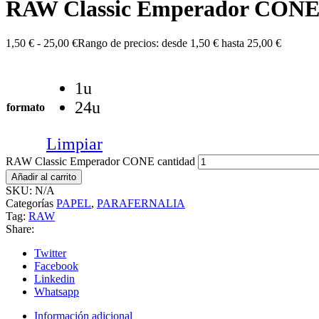
RAW Classic Emperador CON
1,50
€
-
25,00
€
Rango de precios: desde 1,50 € hasta 25,00 €
1u
24u
formato
Limpiar
RAW Classic Emperador CONE cantidad
Añadir al carrito
SKU:
N/A
Categorías
PAPEL
,
PARAFERNALIA
Tag:
RAW
Share:
Twitter
Facebook
Linkedin
Whatsapp
Información adicional