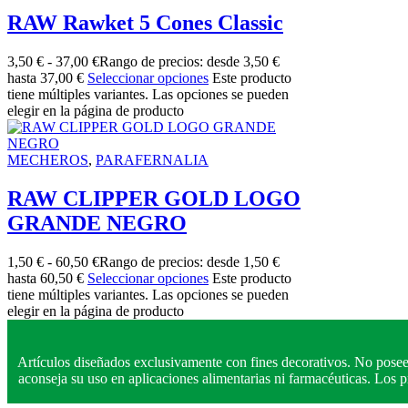
RAW Rawket 5 Cones Classic
3,50
€
-
37,00
€
Rango de precios: desde 3,50 €
hasta 37,00 €
Seleccionar opciones
Este producto
tiene múltiples variantes. Las opciones se pueden
elegir en la página de producto
MECHEROS
,
PARAFERNALIA
RAW CLIPPER GOLD LOGO
GRANDE NEGRO
1,50
€
-
60,50
€
Rango de precios: desde 1,50 €
hasta 60,50 €
Seleccionar opciones
Este producto
tiene múltiples variantes. Las opciones se pueden
elegir en la página de producto
Artículos diseñados exclusivamente con fines decorativos. No posee
aconseja su uso en aplicaciones alimentarias ni farmacéuticas. Los