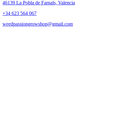
46139 La Pobla de Farnals, Valencia
+34 623 564 067
weedpassiongrowshop@gmail.com
Copyright © 2025 Weed Passion | Todos los derechos reservados.