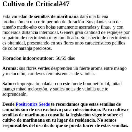
Cultivo de Critical#47
Esta variedad de
semillas de marihuana
dará una buena
producción en un corto periodo de floración. Sus plantas son de
tamaño medio-alto con hojas sumamente aserradas y finas, y con
moderada distancia internodal. Genera gran cantidad de esquejes por
su patrón de crecimiento muy ramificado. Su aspecto de crecimiento
es piramidal, presentando en sus flores unos característicos pelillos
de color naranja preciosos.
Floración indoor/outdoor:
50/55 días
Aroma:
sus flores verdes desprenden un fuerte aroma entre mango
y melocotón, con leves reminiscencias de vainilla.
Sabor:
impregna tu paladar con este fuerte bouquet frutal, mitad
mango mitad melocotón, y sutiles notas de vainilla que te
sorprenderán.
Desde
Positronics Seeds
te recordamos que estas semillas de
cannabis son de uso exclusivo para coleccionismo. Para cultivar
semillas de marihuana consulta la legislación vigente sobre el
cultivo de marihuana en tu lugar de residencia. No somos
responsables del uso ilícito que se pueda hacer de estas semillas.