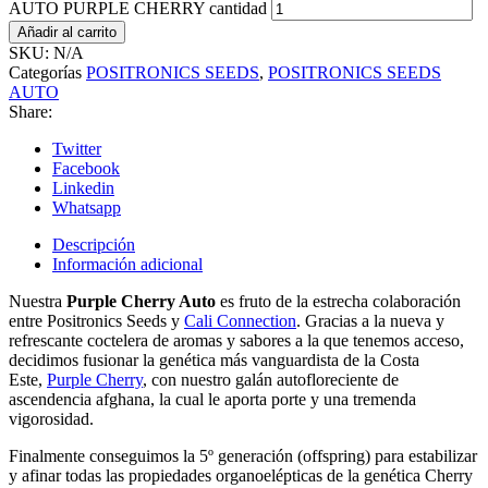
AUTO PURPLE CHERRY cantidad
Añadir al carrito
SKU:
N/A
Categorías
POSITRONICS SEEDS
,
POSITRONICS SEEDS
AUTO
Share:
Twitter
Facebook
Linkedin
Whatsapp
Descripción
Información adicional
Nuestra
Purple Cherry Auto
es fruto de la estrecha colaboración
entre Positronics Seeds y
Cali Connection
. Gracias a la nueva y
refrescante coctelera de aromas y sabores a la que tenemos acceso,
decidimos fusionar la genética más vanguardista de la Costa
Este,
Purple Cherry
, con nuestro galán autofloreciente de
ascendencia afghana, la cual le aporta porte y una tremenda
vigorosidad.
Finalmente conseguimos la 5º generación (offspring) para estabilizar
y afinar todas las propiedades organoelépticas de la genética Cherry