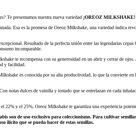
ntes? Te presentamos nuestra nueva variedad
¡
OREOZ MILKSHAKE!
canada. Esa es la promesa de Oreoz Milkshake, una variedad índica revo
je excepcional. Resultado de la perfecta unión entre las legendarias ce
consumo incomparable.
kshake te recompensa con su generosidad en un abrir y cerrar de ojos. 
d y facilidad.
kshake es conocida por su alta productividad, lo que la convierte en l
 Con notas dulces de vainilla y tostado que se entrelazan en cada inhalac
 el 22% y el 25%, Oreoz Milkshake te garantiza una experiencia potente
bis son de uso exclusivo para coleccionismo. Para cultivar semillas
o ilícito que se pueda hacer de estas semillas.