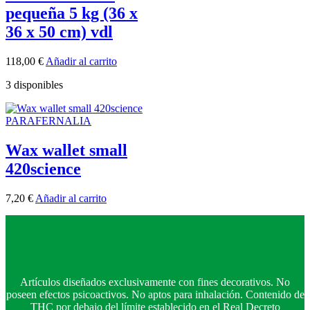
pequeña 5 kg (36 x
36 x 50 cm) vdl
118,00
€
Añadir al carrito
3 disponibles
PARAFERNALIA
Wax wallet small
420science
7,20
€
Añadir al carrito
Artículos diseñados exclusivamente con fines decorativos. No
poseen efectos psicoactivos. No aptos para inhalación. Contenido de
THC por debajo del límite establecido en el Real Decreto