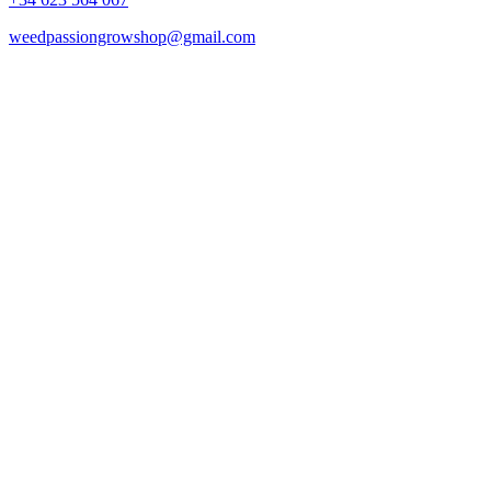
weedpassiongrowshop@gmail.com
Copyright © 2025 Weed Passion | Todos los derechos reservados.