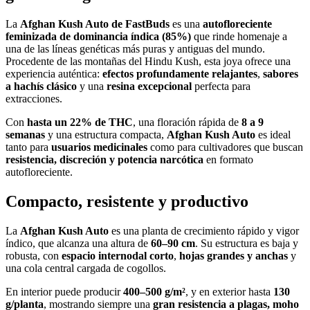
La
Afghan Kush Auto de FastBuds
es una
autofloreciente
feminizada de dominancia índica (85%)
que rinde homenaje a
una de las líneas genéticas más puras y antiguas del mundo.
Procedente de las montañas del Hindu Kush, esta joya ofrece una
experiencia auténtica:
efectos profundamente relajantes
,
sabores
a hachís clásico
y una
resina excepcional
perfecta para
extracciones.
Con
hasta un 22% de THC
, una floración rápida de
8 a 9
semanas
y una estructura compacta,
Afghan Kush Auto
es ideal
tanto para
usuarios medicinales
como para cultivadores que buscan
resistencia, discreción y potencia narcótica
en formato
autofloreciente.
Compacto, resistente y productivo
La
Afghan Kush Auto
es una planta de crecimiento rápido y vigor
índico, que alcanza una altura de
60–90 cm
. Su estructura es baja y
robusta, con
espacio internodal corto
,
hojas grandes y anchas
y
una cola central cargada de cogollos.
En interior puede producir
400–500 g/m²
, y en exterior hasta
130
g/planta
, mostrando siempre una
gran resistencia a plagas, moho