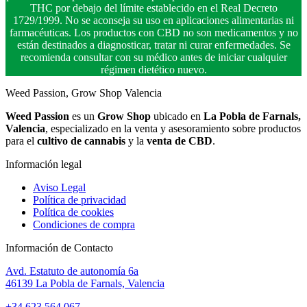
THC por debajo del límite establecido en el Real Decreto
1729/1999. No se aconseja su uso en aplicaciones alimentarias ni
farmacéuticas. Los productos con CBD no son medicamentos y no
están destinados a diagnosticar, tratar ni curar enfermedades. Se
recomienda consultar con su médico antes de iniciar cualquier
régimen dietético nuevo.
Weed Passion, Grow Shop Valencia
Weed Passion
es un
Grow Shop
ubicado en
La Pobla de Farnals,
Valencia
, especializado en la venta y asesoramiento sobre productos
para el
cultivo de cannabis
y la
venta de CBD
.
Información legal
Aviso Legal
Política de privacidad
Política de cookies
Condiciones de compra
Información de Contacto
Avd. Estatuto de autonomía 6a
46139 La Pobla de Farnals, Valencia
+34 623 564 067