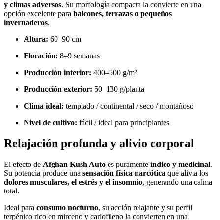
y climas adversos
. Su morfología compacta la convierte en una
opción excelente para
balcones, terrazas o pequeños
invernaderos
.
Altura:
60–90 cm
Floración:
8–9 semanas
Producción interior:
400–500 g/m²
Producción exterior:
50–130 g/planta
Clima ideal:
templado / continental / seco / montañoso
Nivel de cultivo:
fácil / ideal para principiantes
Relajación
profunda y alivio corporal
El efecto de
Afghan Kush Auto
es puramente
índico y medicinal
.
Su potencia produce una
sensación física narcótica
que alivia los
dolores musculares, el estrés y el insomnio
, generando una calma
total.
Ideal para
consumo nocturno
, su acción relajante y su perfil
terpénico rico en mirceno y cariofileno la convierten en una