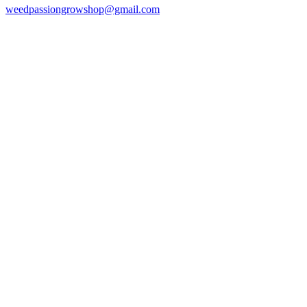
weedpassiongrowshop@gmail.com
Copyright © 2025 Weed Passion | Todos los derechos reservados.