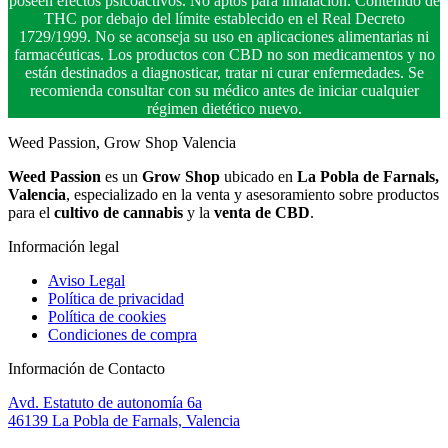
poseen efectos psicoactivos. No aptos para inhalación. Contenido de
THC por debajo del límite establecido en el Real Decreto
1729/1999. No se aconseja su uso en aplicaciones alimentarias ni
farmacéuticas. Los productos con CBD no son medicamentos y no
están destinados a diagnosticar, tratar ni curar enfermedades. Se
recomienda consultar con su médico antes de iniciar cualquier
régimen dietético nuevo.
Weed Passion, Grow Shop Valencia
Weed Passion
es un
Grow Shop
ubicado en
La Pobla de Farnals,
Valencia
, especializado en la venta y asesoramiento sobre productos
para el
cultivo de cannabis
y la
venta de CBD
.
Información legal
Aviso Legal
Política de privacidad
Política de cookies
Condiciones de compra
Información de Contacto
Avd. Estatuto de autonomía 6a
46139 La Pobla de Farnals, Valencia