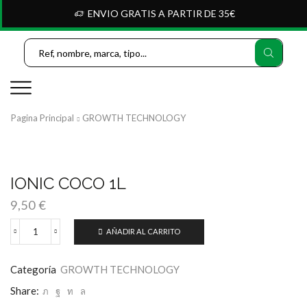
ENVIO GRATIS A PARTIR DE 35€
Search
Input
Pagina Principal
GROWTH TECHNOLOGY
IONIC COCO 1L
9,50
€
AÑADIR AL CARRITO
IONIC
COCO
1L
Categoría
GROWTH TECHNOLOGY
cantidad
Share: