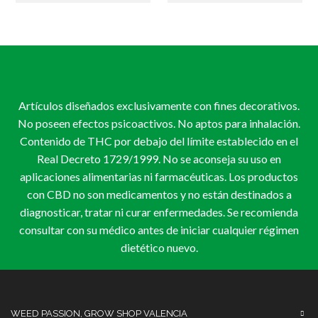
7,50 €
múltiples
8,00 €
múl
hasta
variantes.
hasta
vari
34,20 €
Las
25,20 €
Las
opciones
opc
se
se
pueden
pue
elegir
eleg
Artículos diseñados exclusivamente con fines decorativos.
en
en
la
la
No poseen efectos psicoactivos. No aptos para inhalación.
página
pág
Contenido de THC por debajo del límite establecido en el
de
de
Real Decreto 1729/1999. No se aconseja su uso en
producto
pro
aplicaciones alimentarias ni farmacéuticas. Los productos
con CBD no son medicamentos y no están destinados a
diagnosticar, tratar ni curar enfermedades. Se recomienda
consultar con su médico antes de iniciar cualquier régimen
dietético nuevo.
WEED PASSION, GROW SHOP VALENCIA