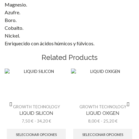
Magnesio.
Azufre.
Boro.
Cobalto.
Nickel.
Enriquecido con ácidos húmicos y fúlvicos.
Related Products
GROWTH TECHNOLOGY
GROWTH TECHNOLOGY
LIQUID SILICON
LIQUID OXIGEN
Rango
Rango
7,50
€
-
34,20
€
8,00
€
-
25,20
€
de
Este
de
Est
precios:
producto
precios:
pro
SELECCIONAR OPCIONES
SELECCIONAR OPCIONES
desde
tiene
desde
tien