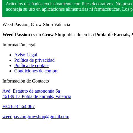
Artículos diseñados exclusivamente con fines decorativos. No posee
aconseja su uso en aplicaciones alimentarias ni farmacéuticas. Los
Weed Passion, Grow Shop Valencia
Weed Passion
es un
Grow Shop
ubicado en
La Pobla de Farnals, 
Información legal
Aviso Legal
Política de privacidad
Política de cookies
Condiciones de compra
Información de Contacto
Avd. Estatuto de autonomía 6a
46139 La Pobla de Farnals, Valencia
+34 623 564 067
weedpassiongrowshop@gmail.com
Copyright © 2025 Weed Passion | Todos los derechos reservados.