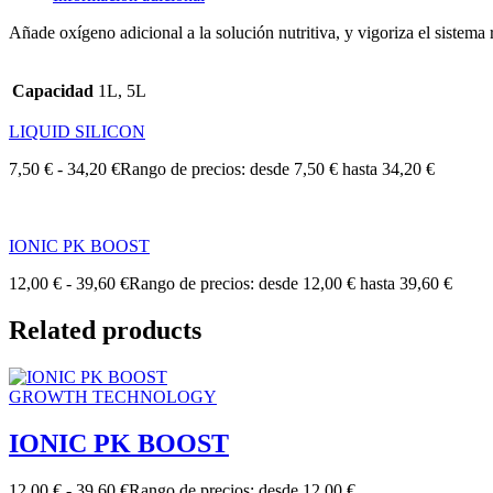
Añade oxígeno adicional a la solución nutritiva, y vigoriza el sistema 
Capacidad
1L, 5L
LIQUID SILICON
7,50
€
-
34,20
€
Rango de precios: desde 7,50 € hasta 34,20 €
IONIC PK BOOST
12,00
€
-
39,60
€
Rango de precios: desde 12,00 € hasta 39,60 €
Related products
GROWTH TECHNOLOGY
IONIC PK BOOST
12,00
€
-
39,60
€
Rango de precios: desde 12,00 €