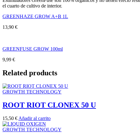
Estimuladores GreenFuse son 100% orgánicos y no tienen efecto residua
el cuarto de cultivo de interior.
GREENHAZE GROW A+B 1L
13,90
€
GREENFUSE GROW 100ml
9,99
€
Related products
GROWTH TECHNOLOGY
ROOT RIOT CLONEX 50 U
15,50
€
Añadir al carrito
GROWTH TECHNOLOGY