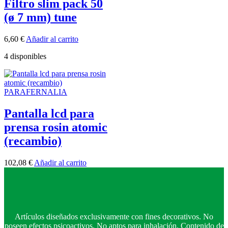
Filtro slim pack 50
(ø 7 mm) tune
6,60
€
Añadir al carrito
4 disponibles
PARAFERNALIA
Pantalla lcd para
prensa rosin atomic
(recambio)
102,08
€
Añadir al carrito
Artículos diseñados exclusivamente con fines decorativos. No
poseen efectos psicoactivos. No aptos para inhalación. Contenido de