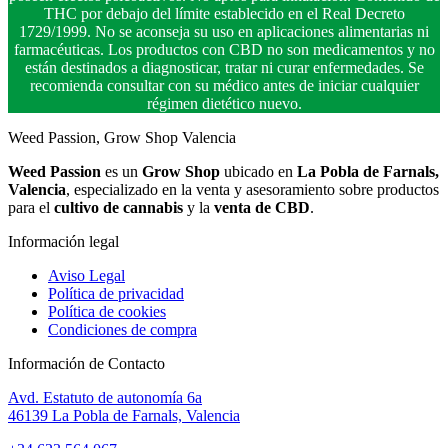
THC por debajo del límite establecido en el Real Decreto
1729/1999. No se aconseja su uso en aplicaciones alimentarias ni
farmacéuticas. Los productos con CBD no son medicamentos y no
están destinados a diagnosticar, tratar ni curar enfermedades. Se
recomienda consultar con su médico antes de iniciar cualquier
régimen dietético nuevo.
Weed Passion, Grow Shop Valencia
Weed Passion
es un
Grow Shop
ubicado en
La Pobla de Farnals,
Valencia
, especializado en la venta y asesoramiento sobre productos
para el
cultivo de cannabis
y la
venta de CBD
.
Información legal
Aviso Legal
Política de privacidad
Política de cookies
Condiciones de compra
Información de Contacto
Avd. Estatuto de autonomía 6a
46139 La Pobla de Farnals, Valencia