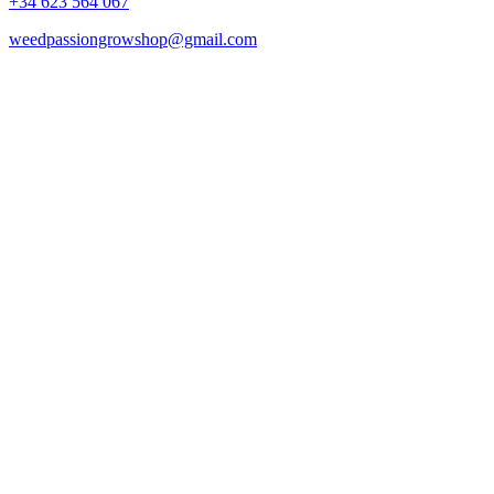
+34 623 564 067
weedpassiongrowshop@gmail.com
Copyright © 2025 Weed Passion | Todos los derechos reservados.