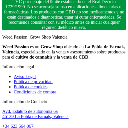
THC por debajo del límite establecido en el Real Decreto
1729/1999. No se aconseja su uso en aplicaciones alimentarias ni
farmacéuticas. Los productos con CBD no son medicamentos y no
están destinados a diagnosticar, tratar ni curar enfermedades. Se
recomienda consultar con su médico antes de iniciar cualquier
régimen dietético nuevo.
Weed Passion, Grow Shop Valencia
Weed Passion
es un
Grow Shop
ubicado en
La Pobla de Farnals,
Valencia
, especializado en la venta y asesoramiento sobre productos
para el
cultivo de cannabis
y la
venta de CBD
.
Información legal
Aviso Legal
Política de privacidad
Política de cookies
Condiciones de compra
Información de Contacto
Avd. Estatuto de autonomía 6a
46139 La Pobla de Farnals, Valencia
+34 623 564 067