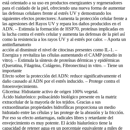
está orientado a su uso en productos energizantes y regeneradores
para el cuidado de la piel, ofreciendo una nueva forma de aumentar
las defensas celulares frente al estrés UV y demostrando los
siguientes efectos protectores: Aumenta la protección celular frente a
las agresiones del Rayos UV y repara los daños producidos en el
ADN. – Estimula la formación de HSP70, proteínas implicadas en
la lucha contra el estrés celular y aumenta las defensas de la piel así
como la resistencia a los rayos UV y al estrés por calor. – Aporta un
antiinflamatorio
acción al disminuir el nivel de citocinas presentes como IL-1. –
Energiza y revitaliza las células aumentando el CAMP (estudio in
vitro). – Estimula la síntesis de proteínas dérmicas y epidérmicas
(Queratina, Filagrina, Colágeno, Fibronectina) in vitro. – Tiene un
importante
Efecto sobre la protección del ADN: reduce significativamente el
daño causado al ADN por el estrés inducido. – Protege contra el
fotoenvejecimiento.
Glicerina: Hidratante activo de origen 100% vegetal.
Ácido hialurónico: polisacárido biológico presente en la matriz
extracelular de la mayoría de los tejidos. Gracias a sus
extraordinarias propiedades hidrofílicas proporciona un medio
hidratado entre las células y las protege de la abrasión y la fricción.
Por eso su efecto antiarrugas, radicales libres y retardante del
envejecimiento es muy potente. El ácido hialurónico tiene la
capacidad de retener agua en un porcentaje equivalente a miles de