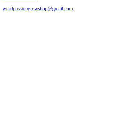
weedpassiongrowshop@gmail.com
Copyright © 2025 Weed Passion | Todos los derechos reservados.