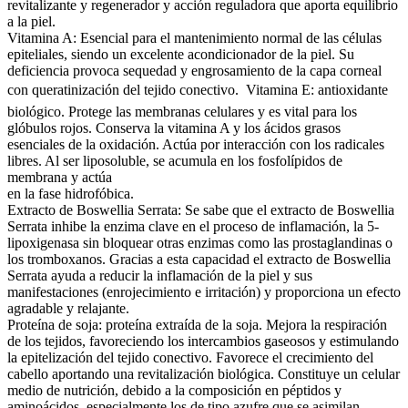
revitalizante y regenerador y acción reguladora que aporta equilibrio
a la piel.
Vitamina A: Esencial para el mantenimiento normal de las células
epiteliales, siendo un excelente acondicionador de la piel. Su
deficiencia provoca sequedad y engrosamiento de la capa corneal
con queratinización del tejido conectivo.  Vitamina E: antioxidante
biológico. Protege las membranas celulares y es vital para los
glóbulos rojos. Conserva la vitamina A y los ácidos grasos
esenciales de la oxidación. Actúa por interacción con los radicales
libres. Al ser liposoluble, se acumula en los fosfolípidos de
membrana y actúa
en la fase hidrofóbica.
Extracto de Boswellia Serrata: Se sabe que el extracto de Boswellia
Serrata inhibe la enzima clave en el proceso de inflamación, la 5-
lipoxigenasa sin bloquear otras enzimas como las prostaglandinas o
los tromboxanos. Gracias a esta capacidad el extracto de Boswellia
Serrata ayuda a reducir la inflamación de la piel y sus
manifestaciones (enrojecimiento e irritación) y proporciona un efecto
agradable y relajante.
Proteína de soja: proteína extraída de la soja. Mejora la respiración
de los tejidos, favoreciendo los intercambios gaseosos y estimulando
la epitelización del tejido conectivo. Favorece el crecimiento del
cabello aportando una revitalización biológica. Constituye un celular
medio de nutrición, debido a la composición en péptidos y
aminoácidos, especialmente los de tipo azufre que se asimilan