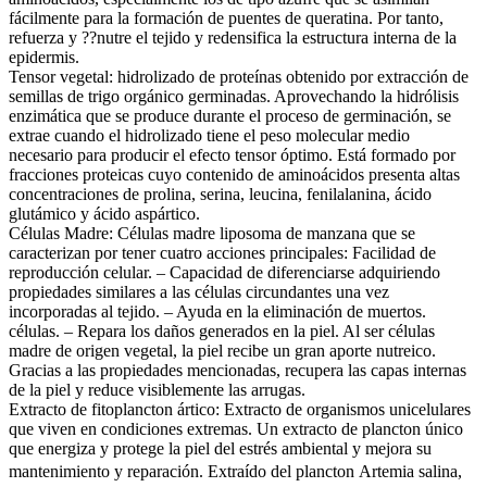
fácilmente para la formación de puentes de queratina. Por tanto,
refuerza y ??nutre el tejido y redensifica la estructura interna de la
epidermis.
Tensor vegetal: hidrolizado de proteínas obtenido por extracción de
semillas de trigo orgánico germinadas. Aprovechando la hidrólisis
enzimática que se produce durante el proceso de germinación, se
extrae cuando el hidrolizado tiene el peso molecular medio
necesario para producir el efecto tensor óptimo. Está formado por
fracciones proteicas cuyo contenido de aminoácidos presenta altas
concentraciones de prolina, serina, leucina, fenilalanina, ácido
glutámico y ácido aspártico.
Células Madre: Células madre liposoma de manzana que se
caracterizan por tener cuatro acciones principales: Facilidad de
reproducción celular. – Capacidad de diferenciarse adquiriendo
propiedades similares a las células circundantes una vez
incorporadas al tejido. – Ayuda en la eliminación de muertos.
células. – Repara los daños generados en la piel. Al ser células
madre de origen vegetal, la piel recibe un gran aporte nutreico.
Gracias a las propiedades mencionadas, recupera las capas internas
de la piel y reduce visiblemente las arrugas.
Extracto de fitoplancton ártico: Extracto de organismos unicelulares
que viven en condiciones extremas. Un extracto de plancton único
que energiza y protege la piel del estrés ambiental y mejora su
mantenimiento y reparación. Extraído del plancton Artemia salina,