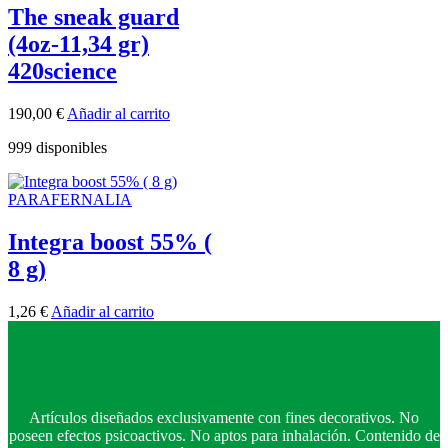
The sneak guard
(4oz-11,34 gr)
420science
190,00
€
Añadir al carrito
999 disponibles
PARAFERNALIA
Integra boost 55% (
8 g)
1,26
€
Añadir al carrito
Artículos diseñados exclusivamente con fines decorativos. No
poseen efectos psicoactivos. No aptos para inhalación. Contenido de