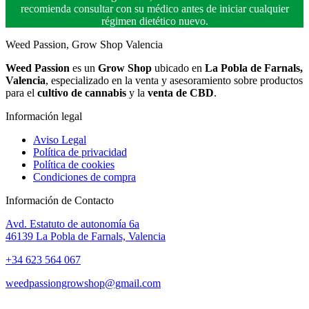
recomienda consultar con su médico antes de iniciar cualquier
régimen dietético nuevo.
Weed Passion, Grow Shop Valencia
Weed Passion
es un
Grow Shop
ubicado en
La Pobla de Farnals,
Valencia
, especializado en la venta y asesoramiento sobre productos
para el
cultivo de cannabis
y la
venta de CBD
.
Información legal
Aviso Legal
Política de privacidad
Política de cookies
Condiciones de compra
Información de Contacto
Avd. Estatuto de autonomía 6a
46139 La Pobla de Farnals, Valencia
+34 623 564 067
weedpassiongrowshop@gmail.com
Copyright © 2025 Weed Passion | Todos los derechos reservados.