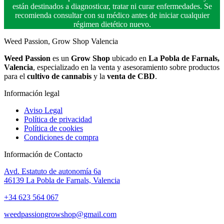
están destinados a diagnosticar, tratar ni curar enfermedades. Se
recomienda consultar con su médico antes de iniciar cualquier
régimen dietético nuevo.
Weed Passion, Grow Shop Valencia
Weed Passion
es un
Grow Shop
ubicado en
La Pobla de Farnals,
Valencia
, especializado en la venta y asesoramiento sobre productos
para el
cultivo de cannabis
y la
venta de CBD
.
Información legal
Aviso Legal
Política de privacidad
Política de cookies
Condiciones de compra
Información de Contacto
Avd. Estatuto de autonomía 6a
46139 La Pobla de Farnals, Valencia
+34 623 564 067
weedpassiongrowshop@gmail.com