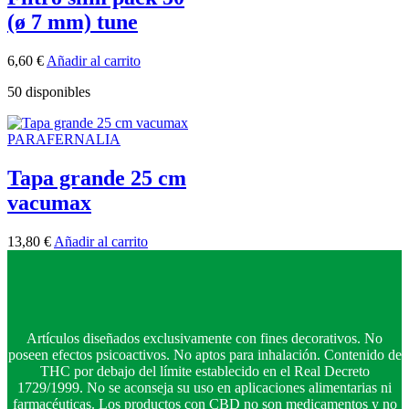
(ø 7 mm) tune
6,60
€
Añadir al carrito
50 disponibles
PARAFERNALIA
Tapa grande 25 cm
vacumax
13,80
€
Añadir al carrito
Artículos diseñados exclusivamente con fines decorativos. No
poseen efectos psicoactivos. No aptos para inhalación. Contenido de
THC por debajo del límite establecido en el Real Decreto
1729/1999. No se aconseja su uso en aplicaciones alimentarias ni
farmacéuticas. Los productos con CBD no son medicamentos y no