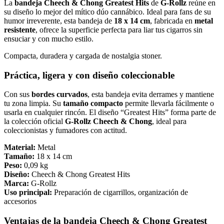
La
bandeja Cheech & Chong Greatest Hits
de
G-Rollz
reúne en
su diseño lo mejor del mítico dúo cannábico. Ideal para fans de su
humor irreverente, esta bandeja de
18 x 14 cm
, fabricada en
metal
resistente
, ofrece la superficie perfecta para liar tus cigarros sin
ensuciar y con mucho estilo.
Compacta, duradera y cargada de nostalgia stoner.
Práctica, ligera y con diseño coleccionable
Con sus
bordes curvados
, esta bandeja evita derrames y mantiene
tu zona limpia. Su
tamaño compacto
permite llevarla fácilmente o
usarla en cualquier rincón. El diseño “Greatest Hits” forma parte de
la colección oficial
G-Rollz Cheech & Chong
, ideal para
coleccionistas y fumadores con actitud.
Material:
Metal
Tamaño:
18 x 14 cm
Peso:
0,09 kg
Diseño:
Cheech & Chong Greatest Hits
Marca:
G-Rollz
Uso principal:
Preparación de cigarrillos, organización de
accesorios
Ventajas de la bandeja Cheech & Chong Greatest