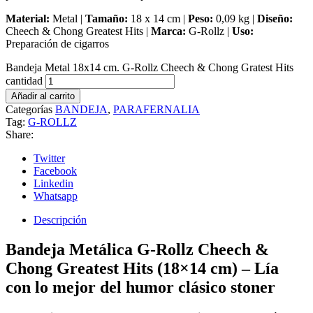
Material:
Metal |
Tamaño:
18 x 14 cm |
Peso:
0,09 kg |
Diseño:
Cheech & Chong Greatest Hits |
Marca:
G-Rollz |
Uso:
Preparación de cigarros
Bandeja Metal 18x14 cm. G-Rollz Cheech & Chong Gratest Hits
cantidad
Añadir al carrito
Categorías
BANDEJA
,
PARAFERNALIA
Tag:
G-ROLLZ
Share:
Twitter
Facebook
Linkedin
Whatsapp
Descripción
Bandeja Metálica G-Rollz Cheech &
Chong Greatest Hits (18×14 cm) – Lía
con lo mejor del humor clásico stoner