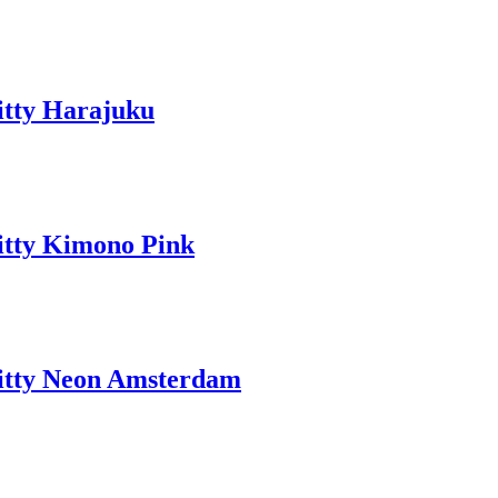
itty Harajuku
itty Kimono Pink
Kitty Neon Amsterdam