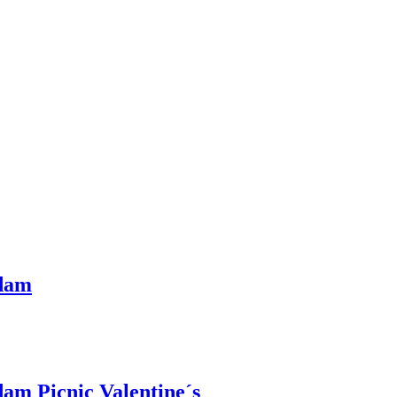
rdam
am Picnic Valentine´s