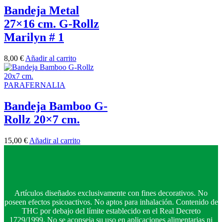
Bandeja Metal
27×16 cm. G-Rollz
Marilyn # 1
8,00
€
Añadir al carrito
PARAFERNALIA
Bandeja Bamboo G-
Rollz 20×7 cm.
15,00
€
Añadir al carrito
Artículos diseñados exclusivamente con fines decorativos. No
poseen efectos psicoactivos. No aptos para inhalación. Contenido de
THC por debajo del límite establecido en el Real Decreto
1729/1999. No se aconseja su uso en aplicaciones alimentarias ni