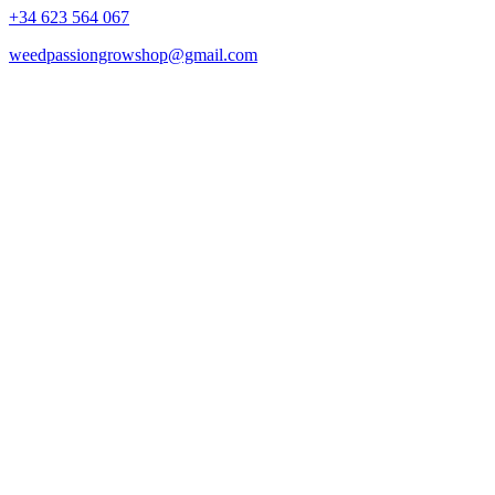
+34 623 564 067
weedpassiongrowshop@gmail.com
Copyright © 2025 Weed Passion | Todos los derechos reservados.