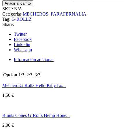
Añadir al carrito
SKU:
N/A
Categorías
MECHEROS
,
PARAFERNALIA
Tag:
G-ROLLZ
Share:
Twitter
Facebook
Linkedin
Whatsapp
Información adicional
Opcion
1/3, 2/3, 3/3
Mechero G-Rollz Hello Kitty Lo...
1,50
€
Blunts Cones G-Rollz Hemp Hone...
2,00
€