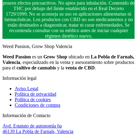
poseen efectos psicoactivos. No aptos para inhalación. Contenido de
THC por debajo del límite establecido en el Real Decreto
1729/1999. No se aconseja su uso en aplicaciones alimentarias ni
farmacéuticas. Los productos con CBD no son medicamentos y no
están destinados a diagnosticar, tratar ni curar enfermedades. Se
recomienda consultar con su médico antes de iniciar cualquier
régimen dietético nuevo.
Weed Passion, Grow Shop Valencia
Weed Passion
es un
Grow Shop
ubicado en
La Pobla de Farnals,
Valencia
, especializado en la venta y asesoramiento sobre productos
para el
cultivo de cannabis
y la
venta de CBD
.
Información legal
Aviso Legal
Política de privacidad
Política de cookies
Condiciones de compra
Información de Contacto
Avd. Estatuto de autonomía 6a
46139 La Pobla de Farnals, Valencia