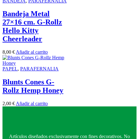
BANDEJA
,
PARAFERNALIA
Bandeja Metal
27×16 cm. G-Rollz
Hello Kitty
Cheerleader
8,00
€
Añadir al carrito
PAPEL
,
PARAFERNALIA
Blunts Cones G-
Rollz Hemp Honey
2,00
€
Añadir al carrito
Artículos diseñados exclusivamente con fines decorativos. No