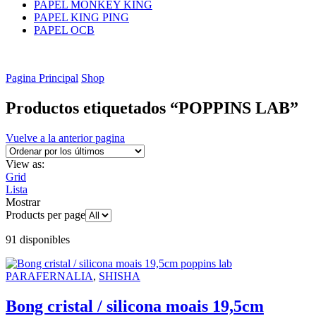
PAPEL MONKEY KING
PAPEL KING PING
PAPEL OCB
Pagina Principal
Shop
Productos etiquetados “POPPINS LAB”
Vuelve a la anterior pagina
View as:
Grid
Lista
Mostrar
Products per page
91 disponibles
PARAFERNALIA
,
SHISHA
Bong cristal / silicona moais 19,5cm