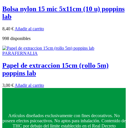
Bolsa nylon 15 mic 5x11cm (10 u) poppins
lab
8,40
€
Añadir al carrito
998 disponibles
PARAFERNALIA
Papel de extraccion 15cm (rollo 5m)
poppins lab
3,00
€
Añadir al carrito
Artículos diseñados exclusivamente con fines decorativos. No
poseen efectos psicoactivos. No aptos para inhalación. Contenido de
THC por debajo del límite establecido en el Real Decreto