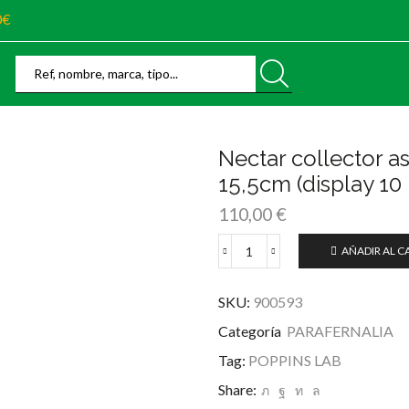
0€
Search
Input
Nectar collector a
15,5cm (display 10
110,00
€
AÑADIR AL C
Nectar
collector
astronave
SKU:
900593
silicone
Categoría
PARAFERNALIA
punta
de
Tag:
POPPINS LAB
cuarzo
15,5cm
Share:
(display