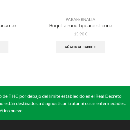
PARAFERNALIA
vacumax
Boquilla mouthpeace silicona
15,90
€
AÑADIR AL CARRITO
o de THC por debajo del límite establecido en el Real Decreto
 están destinados a diagnosticar, tratar ni curar enfermedades.
ético nuevo.