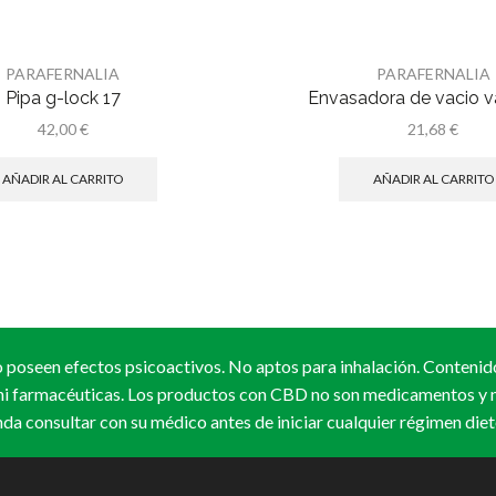
PARAFERNALIA
PARAFERNALIA
Pipa g-lock 17
Envasadora de vacio 
42,00
€
21,68
€
AÑADIR AL CARRITO
AÑADIR AL CARRITO
 poseen efectos psicoactivos. No aptos para inhalación. Contenid
ni farmacéuticas. Los productos con CBD no son medicamentos y no
da consultar con su médico antes de iniciar cualquier régimen diet