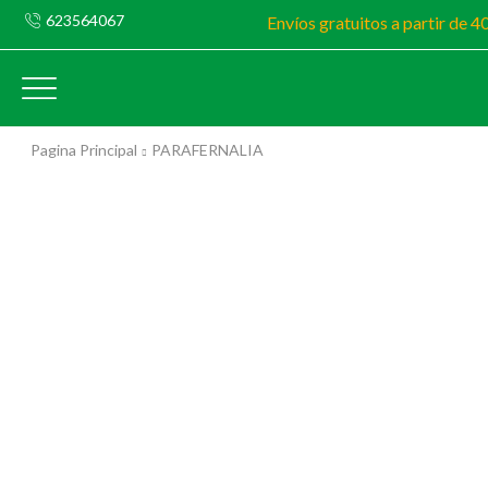
623564067
Envíos gratuitos a partir de 4
Pagina Principal
PARAFERNALIA