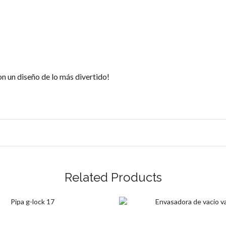
10
cantidad
on un diseño de lo más divertido!
Related Products