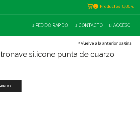
Productos
0,00
€
0
PEDIDO RÁPIDO
CONTACTO
ACCESO
Vuelve a la anterior pagina
stronave silicone punta de cuarzo
ARRITO