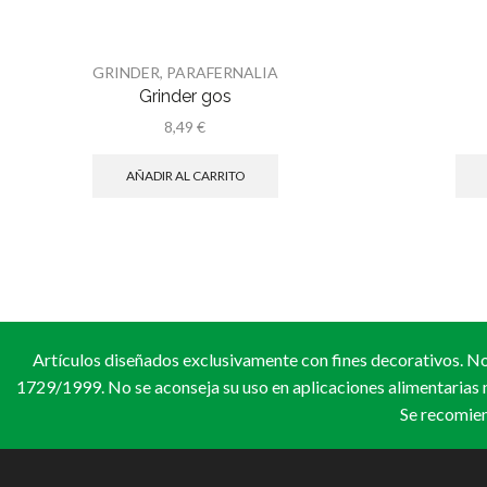
GRINDER
,
PARAFERNALIA
Grinder gos
8,49
€
AÑADIR AL CARRITO
Artículos diseñados exclusivamente con fines decorativos. No
1729/1999. No se aconseja su uso en aplicaciones alimentarias 
Se recomien