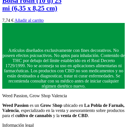
Bolsa rosin (10 u) 25
mi (6,35 x 8,25 cm)
7,74
€
Añadir al carrito
Artículos diseñados exclusivamente con fines decorativos. No
poseen efectos psicoactivos. No aptos para inhalación. Contenido de
THC por debajo del límite establecido en el Real Decreto
1729/1999. No se aconseja su uso en aplicaciones alimentarias ni
farmacéuticas. Los productos con CBD no son medicamentos y no
están destinados a diagnosticar, tratar ni curar enfermedades. Se
recomienda consultar con su médico antes de iniciar cualquier
régimen dietético nuevo.
Weed Passion, Grow Shop Valencia
Weed Passion
es un
Grow Shop
ubicado en
La Pobla de Farnals,
Valencia
, especializado en la venta y asesoramiento sobre productos
para el
cultivo de cannabis
y la
venta de CBD
.
Información legal