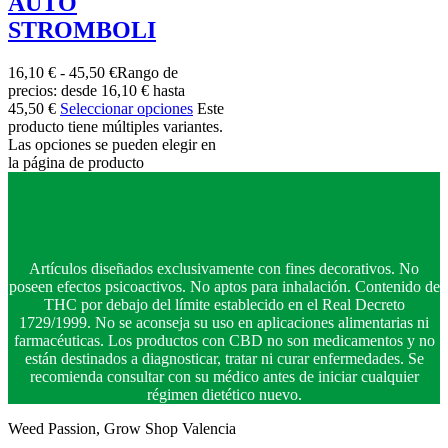
AUTO
STROMBOLI
16,10
€
-
45,50
€
Rango de
precios: desde 16,10 € hasta
45,50 €
Seleccionar opciones
Este
producto tiene múltiples variantes.
Las opciones se pueden elegir en
la página de producto
Artículos diseñados exclusivamente con fines decorativos. No
poseen efectos psicoactivos. No aptos para inhalación. Contenido de
THC por debajo del límite establecido en el Real Decreto
1729/1999. No se aconseja su uso en aplicaciones alimentarias ni
farmacéuticas. Los productos con CBD no son medicamentos y no
están destinados a diagnosticar, tratar ni curar enfermedades. Se
recomienda consultar con su médico antes de iniciar cualquier
régimen dietético nuevo.
Weed Passion, Grow Shop Valencia