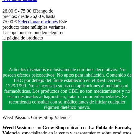
26,00
€
-
75,00
€
Rango de
precios: desde 26,00 € hasta
75,00 €
Seleccionar opciones
Este
producto tiene múltiples variantes.
Las opciones se pueden elegir en
la página de producto
Artículos diseñados exclusivamente con fines decorativos. No
poseen efectos psicoactivos. No aptos para inhalación. Contenido de
THC por debajo del límite establecido en el Real Decreto
1729/1999. No se aconseja su uso en aplicaciones alimentarias ni
farmacéuticas. Los productos con CBD no son medicamentos y no
están destinados a diagnosticar, tratar ni curar enfermedades. Se
recomienda consultar con su médico antes de iniciar cualquier
régimen dietético nuevo.
Weed Passion, Grow Shop Valencia
Weed Passion
es un
Grow Shop
ubicado en
La Pobla de Farnals,
Valencia
, especializado en la venta y asesoramiento sobre productos