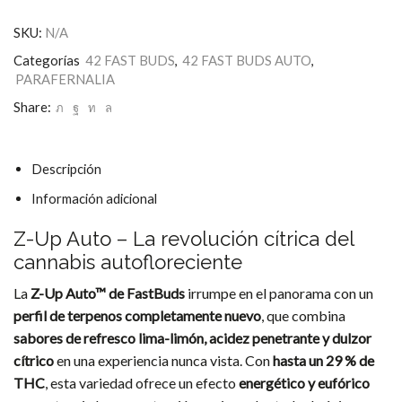
Feminizadas
Z-
SKU:
N/A
Up
Auto
Categorías
42 FAST BUDS
,
42 FAST BUDS AUTO
,
de
PARAFERNALIA
FastBuds
42
Share:
cantidad
Descripción
Información adicional
Z-Up Auto – La revolución cítrica del
cannabis autofloreciente
La
Z-Up Auto™ de FastBuds
irrumpe en el panorama con un
perfil de terpenos completamente nuevo
, que combina
sabores de refresco lima-limón, acidez penetrante y dulzor
cítrico
en una experiencia nunca vista. Con
hasta un 29 % de
THC
, esta variedad ofrece un efecto
energético y eufórico