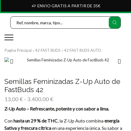
ENVIO GRATIS A PARTIR DE 35€
Search
Input
Pagina Principal
42 FAST BUDS
42 FAST BUDS AUTO
Semillas Feminizadas Z-Up Auto de
FastBuds 42
Rango
13,00
€
-
3.400,00
€
de
Z-Up Auto – Refrescante, potente y con sabor a lima.
precios:
desde
Con
hasta un 29 % de THC
, la Z-Up Auto combina
energía
13,00 €
Sativa y frescura cítrica
en una experiencia única. Su sabor a
hasta