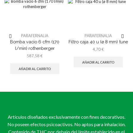
PARAFERNALIA
PARAFERNALIA
Bomba vacio 6 cfm (170
Filtro caja 40 u (ø 8 mm) tune
l/min) rothenberger
4,70
€
587,58
€
AÑADIR AL CARRITO
AÑADIR AL CARRITO
Artículos diseñados exclusivamente con fines decorativos.
No poseen efectos psicoactivos. No aptos para inhalación.
Contenido de THC por debajo del límite establecido en el