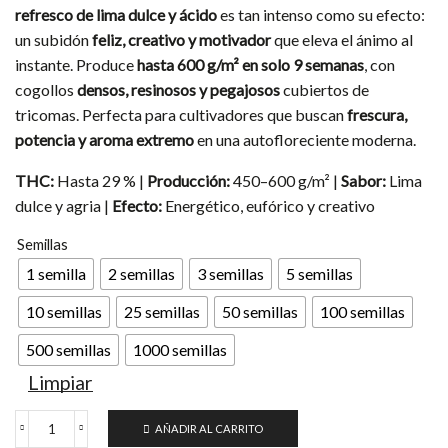
3.400,00 €
refresco de lima dulce y ácido
es tan intenso como su efecto:
un subidón
feliz, creativo y motivador
que eleva el ánimo al
instante. Produce
hasta 600 g/m² en solo 9 semanas
, con
cogollos
densos, resinosos y pegajosos
cubiertos de
tricomas. Perfecta para cultivadores que buscan
frescura,
potencia y aroma extremo
en una autofloreciente moderna.
THC:
Hasta 29 % |
Producción:
450–600 g/m² |
Sabor:
Lima
dulce y agria |
Efecto:
Energético, eufórico y creativo
Semillas
1 semilla
2 semillas
3 semillas
5 semillas
10 semillas
25 semillas
50 semillas
100 semillas
500 semillas
1000 semillas
Limpiar
AÑADIR AL CARRITO
Semillas