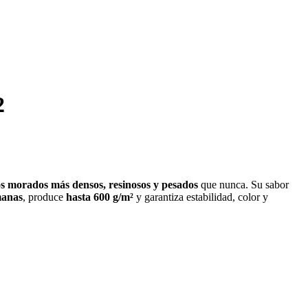
2
os morados más densos, resinosos y pesados
que nunca. Su sabor
manas
, produce
hasta 600 g/m²
y garantiza estabilidad, color y