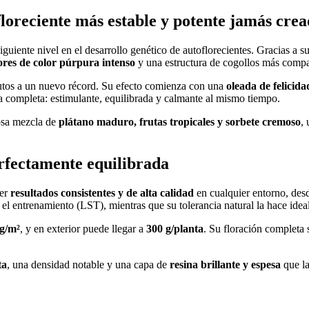
oreciente más estable y potente jamás cre
siguiente nivel en el desarrollo genético de autoflorecientes. Gracias a 
lores de color púrpura intenso
y una estructura de cogollos más compa
s autos a un nuevo récord. Su efecto comienza con una
oleada de felicida
a completa: estimulante, equilibrada y calmante al mismo tiempo.
iosa mezcla de
plátano maduro, frutas tropicales y sorbete cremoso
,
rfectamente equilibrada
cer
resultados consistentes y de alta calidad
en cualquier entorno, desd
 el entrenamiento (LST), mientras que su tolerancia natural la hace idea
g/m²
, y en exterior puede llegar a
300 g/planta
. Su floración completa 
ta
, una densidad notable y una capa de
resina brillante y espesa
que la