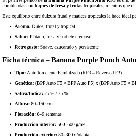
El perfil terpénico de la
Banana Purple Punch Auto RF3
es uno de 
combinadas con
toques de fresa y frutas tropicales
, mientras que el
Este equilibrio entre dulzura frutal y matices tropicales la hace ideal
Aroma:
Dulce, frutal y tropical
Sabor:
Plátano, fresa y sorbete cremoso
Retrogusto:
Suave, azucarado y persistente
Ficha técnica – Banana Purple Punch Aut
Tipo:
Autofloreciente Feminizada (RF3 – Reversed F3)
Genética:
(BPP Auto F5 × BPP Auto F5) x (BPP Auto F5 × B
Sativa/Índica:
25 % / 75 %
Altura:
80–150 cm
Floración:
8–9 semanas
Producción interior:
500–600 g/m²
Producción exterior:
80–300 g/planta