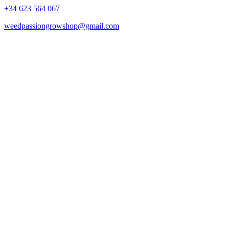
+34 623 564 067
weedpassiongrowshop@gmail.com
Copyright © 2025 Weed Passion | Todos los derechos reservados.