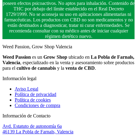
poseen efectos psicoactivos. No aptos para inhalación. Contenido de
THC por debajo del límite establecido en el Real Decreto
1729/1999. No se aconseja su uso en aplicaciones alimentarias ni
farmacéuticas. Los productos con CBD no son medicamentos y no
están destinados a diagnosticar, tratar ni curar enfermedades. Se
recomienda consultar con su médico antes de iniciar cualquier
régimen dietético nuevo.
Weed Passion, Grow Shop Valencia
Weed Passion
es un
Grow Shop
ubicado en
La Pobla de Farnals,
Valencia
, especializado en la venta y asesoramiento sobre productos
para el
cultivo de cannabis
y la
venta de CBD
.
Información legal
Aviso Legal
Política de privacidad
Política de cookies
Condiciones de compra
Información de Contacto
Avd. Estatuto de autonomía 6a
46139 La Pobla de Farnals, Valencia