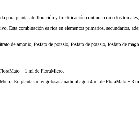
 para plantas de floración y fructificación continua como los tomates, la
itivo. Esta combinación es rica en elementos primarios, secundarios, a
rato de amonio, fosfato de potasio, fosfato de potasio, fosfato de magn
 FloraMato + 1 ml de FloraMicro.
aMicro. En plantas muy golosas añadir al agua 4 ml de FloraMato + 3 m