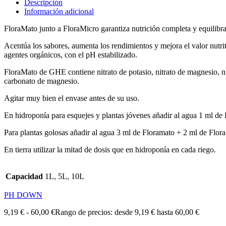
Descripción
Información adicional
FloraMato junto a FloraMicro garantiza nutrición completa y equilibrada
Acentúa los sabores, aumenta los rendimientos y mejora el valor nutr
agentes orgánicos, con el pH estabilizado.
FloraMato de GHE contiene nitrato de potasio, nitrato de magnesio, nit
carbonato de magnesio.
Agitar muy bien el envase antes de su uso.
En hidroponía para esquejes y plantas jóvenes añadir al agua 1 ml de
Para plantas golosas añadir al agua 3 ml de Floramato + 2 ml de Flor
En tierra utilizar la mitad de dosis que en hidroponía en cada riego.
Capacidad
1L, 5L, 10L
PH DOWN
9,19
€
-
60,00
€
Rango de precios: desde 9,19 € hasta 60,00 €