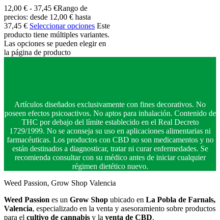
12,00
€
-
37,45
€
Rango de
precios: desde 12,00 € hasta
37,45 €
Seleccionar opciones
Este
producto tiene múltiples variantes.
Las opciones se pueden elegir en
la página de producto
Artículos diseñados exclusivamente con fines decorativos. No
poseen efectos psicoactivos. No aptos para inhalación. Contenido de
THC por debajo del límite establecido en el Real Decreto
1729/1999. No se aconseja su uso en aplicaciones alimentarias ni
farmacéuticas. Los productos con CBD no son medicamentos y no
están destinados a diagnosticar, tratar ni curar enfermedades. Se
recomienda consultar con su médico antes de iniciar cualquier
régimen dietético nuevo.
Weed Passion, Grow Shop Valencia
Weed Passion
es un
Grow Shop
ubicado en
La Pobla de Farnals,
Valencia
, especializado en la venta y asesoramiento sobre productos
para el
cultivo de cannabis
y la
venta de CBD
.