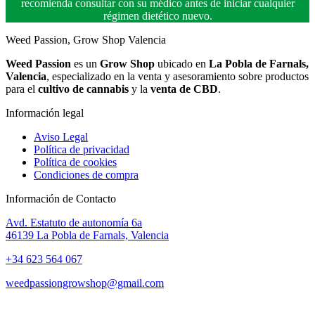
recomienda consultar con su médico antes de iniciar cualquier
régimen dietético nuevo.
Weed Passion, Grow Shop Valencia
Weed Passion
es un
Grow Shop
ubicado en
La Pobla de Farnals,
Valencia
, especializado en la venta y asesoramiento sobre productos
para el
cultivo de cannabis
y la
venta de CBD
.
Información legal
Aviso Legal
Política de privacidad
Política de cookies
Condiciones de compra
Información de Contacto
Avd. Estatuto de autonomía 6a
46139 La Pobla de Farnals, Valencia
+34 623 564 067
weedpassiongrowshop@gmail.com
Copyright © 2025 Weed Passion | Todos los derechos reservados.