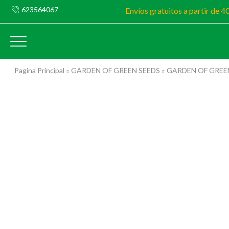
623564067
Envíos gratuitos a partir de 4
Pagina Principal
GARDEN OF GREEN SEEDS
GARDEN OF GREE