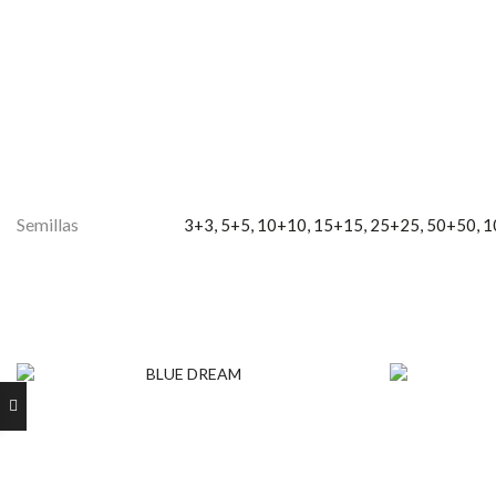
Semillas
3+3, 5+5, 10+10, 15+15, 25+25, 50+50,
ngo
cios:
sde