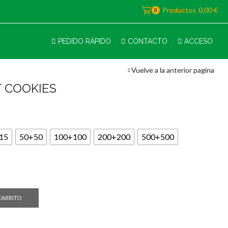
Productos
0,00
€
0
PEDIDO RÁPIDO
CONTACTO
ACCESO
Vuelve a la anterior pagina
 COOKIES
go
ios:
15
50+50
100+100
200+200
500+500
de
0 €
a
0,00 €
CARRITO