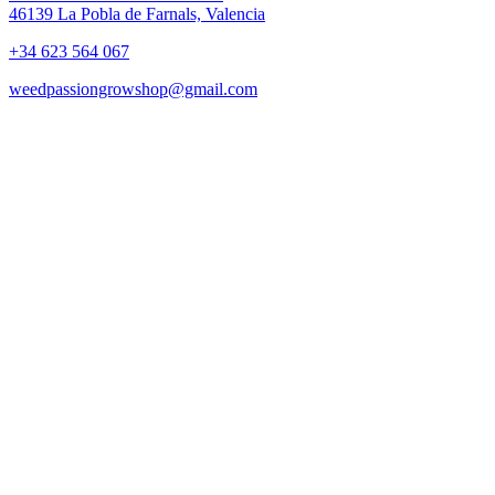
46139 La Pobla de Farnals, Valencia
+34 623 564 067
weedpassiongrowshop@gmail.com
Copyright © 2025 Weed Passion | Todos los derechos reservados.