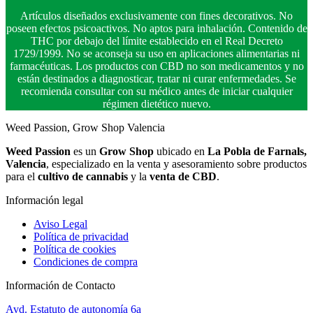
Artículos diseñados exclusivamente con fines decorativos. No
poseen efectos psicoactivos. No aptos para inhalación. Contenido de
THC por debajo del límite establecido en el Real Decreto
1729/1999. No se aconseja su uso en aplicaciones alimentarias ni
farmacéuticas. Los productos con CBD no son medicamentos y no
están destinados a diagnosticar, tratar ni curar enfermedades. Se
recomienda consultar con su médico antes de iniciar cualquier
régimen dietético nuevo.
Weed Passion, Grow Shop Valencia
Weed Passion
es un
Grow Shop
ubicado en
La Pobla de Farnals,
Valencia
, especializado en la venta y asesoramiento sobre productos
para el
cultivo de cannabis
y la
venta de CBD
.
Información legal
Aviso Legal
Política de privacidad
Política de cookies
Condiciones de compra
Información de Contacto
Avd. Estatuto de autonomía 6a