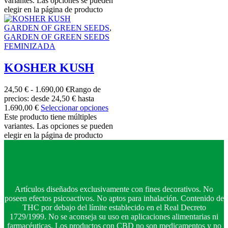
variantes. Las opciones se pueden
elegir en la página de producto
GARDEN OF GREEN SEEDS
,
GARDEN OF GREEN SEEDS
FEMINIZADA
KOSHER KUSH
24,50
€
-
1.690,00
€
Rango de
precios: desde 24,50 € hasta
1.690,00 €
Seleccionar opciones
Este producto tiene múltiples
variantes. Las opciones se pueden
elegir en la página de producto
Artículos diseñados exclusivamente con fines decorativos. No
poseen efectos psicoactivos. No aptos para inhalación. Contenido de
THC por debajo del límite establecido en el Real Decreto
1729/1999. No se aconseja su uso en aplicaciones alimentarias ni
farmacéuticas. Los productos con CBD no son medicamentos y no