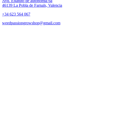
Avd. Estatuto de autonomía 6a
46139 La Pobla de Farnals, Valencia
+34 623 564 067
weedpassiongrowshop@gmail.com
Copyright © 2025 Weed Passion | Todos los derechos reservados.