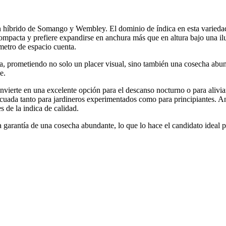
un híbrido de Somango y Wembley. El dominio de índica en esta variedad
mpacta y prefiere expandirse en anchura más que en altura bajo una ilum
metro de espacio cuenta.
ina, prometiendo no solo un placer visual, sino también una cosecha 
e.
nvierte en una excelente opción para el descanso nocturno o para aliviar
decuada tanto para jardineros experimentados como para principiantes. A
s de la indica de calidad.
la garantía de una cosecha abundante, lo que lo hace el candidato ideal 