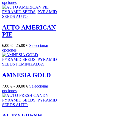
Este
de
opciones
elegir
producto
precios:
en
tiene
desde
PYRAMID SEEDS
,
PYRAMID
la
múltiples
7,00 €
SEEDS AUTO
página
variantes.
hasta
de
Las
30,00 €
AUTO AMERICAN
producto
opciones
PIE
se
pueden
elegir
Rango
6,00
€
-
25,00
€
Seleccionar
en
Este
de
opciones
la
producto
precios:
página
tiene
desde
PYRAMID SEEDS
,
PYRAMID
de
múltiples
6,00 €
SEEDS FEMINIZADAS
producto
variantes.
hasta
Las
25,00 €
AMNESIA GOLD
opciones
se
Rango
7,00
€
-
30,00
€
Seleccionar
pueden
Este
de
opciones
elegir
producto
precios:
en
tiene
desde
PYRAMID SEEDS
,
PYRAMID
la
múltiples
7,00 €
SEEDS AUTO
página
variantes.
hasta
de
Las
30,00 €
AUTO FRESH
producto