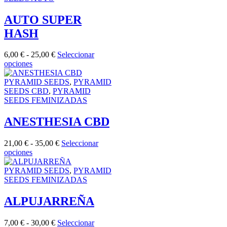
página
variantes.
hasta
de
Las
30,00 €
AUTO SUPER
producto
opciones
HASH
se
pueden
elegir
Rango
6,00
€
-
25,00
€
Seleccionar
en
Este
de
opciones
la
producto
precios:
página
tiene
desde
PYRAMID SEEDS
,
PYRAMID
de
múltiples
6,00 €
SEEDS CBD
,
PYRAMID
producto
variantes.
hasta
SEEDS FEMINIZADAS
Las
25,00 €
opciones
ANESTHESIA CBD
se
pueden
Rango
21,00
€
-
35,00
€
Seleccionar
elegir
Este
de
opciones
en
producto
precios:
la
tiene
desde
PYRAMID SEEDS
,
PYRAMID
página
múltiples
21,00 €
SEEDS FEMINIZADAS
de
variantes.
hasta
producto
Las
35,00 €
ALPUJARREÑA
opciones
se
Rango
7,00
€
-
30,00
€
Seleccionar
pueden