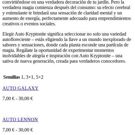
convirtiéndose en una verdadera decoración de tu jardín. Pero la
verdadera magia comienza después del consumo: su efecto cerebral
y estimulante te brindará una sensación de claridad mental y un
aumento de energía, perfectamente adecuado para emprendimientos
creativos o eventos sociales.
Elegir Auto Kryptonite significa seleccionar no solo una variedad
autofloreciente – estás eligiendo la llave a un mundo inexplorado de
sabores y sensaciones, donde cada planta esconde una partícula de
magia. Regálate la oportunidad de experimentar momentos
inolvidables de alegría e inspiración con Auto Kryptonite – una
sativa de nueva generación, creada para verdaderos conocedores.
Semillas
1, 3+1, 5+2
AUTO GALAXY
Rango
7,00
€
-
30,00
€
de
precios:
desde
AUTO LENNON
7,00 €
hasta
Rango
7,00
€
-
30,00
€
30,00 €
de