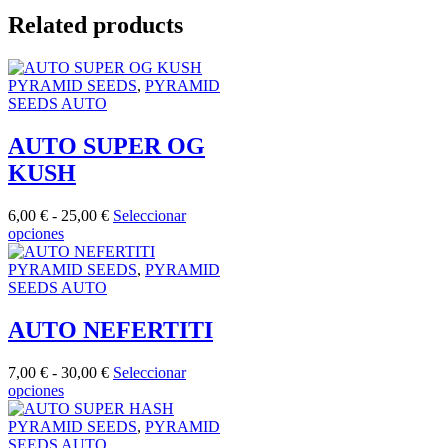
precios:
Related products
desde
7,00 €
hasta
PYRAMID SEEDS
,
PYRAMID
30,00 €
SEEDS AUTO
AUTO SUPER OG
KUSH
Rango
6,00
€
-
25,00
€
Seleccionar
Este
de
opciones
producto
precios:
tiene
desde
PYRAMID SEEDS
,
PYRAMID
múltiples
6,00 €
SEEDS AUTO
variantes.
hasta
Las
25,00 €
AUTO NEFERTITI
opciones
se
Rango
7,00
€
-
30,00
€
Seleccionar
pueden
Este
de
opciones
elegir
producto
precios:
en
tiene
desde
PYRAMID SEEDS
,
PYRAMID
la
múltiples
7,00 €
SEEDS AUTO