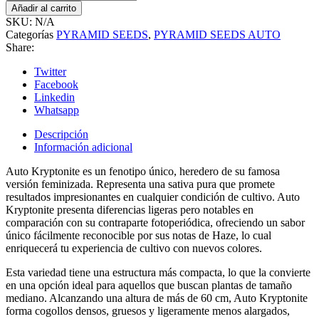
KRYPTONITE
Añadir al carrito
cantidad
SKU:
N/A
Categorías
PYRAMID SEEDS
,
PYRAMID SEEDS AUTO
Share:
Twitter
Facebook
Linkedin
Whatsapp
Descripción
Información adicional
Auto Kryptonite es un fenotipo único, heredero de su famosa
versión feminizada. Representa una sativa pura que promete
resultados impresionantes en cualquier condición de cultivo. Auto
Kryptonite presenta diferencias ligeras pero notables en
comparación con su contraparte fotoperiódica, ofreciendo un sabor
único fácilmente reconocible por sus notas de Haze, lo cual
enriquecerá tu experiencia de cultivo con nuevos colores.
Esta variedad tiene una estructura más compacta, lo que la convierte
en una opción ideal para aquellos que buscan plantas de tamaño
mediano. Alcanzando una altura de más de 60 cm, Auto Kryptonite
forma cogollos densos, gruesos y ligeramente menos alargados,