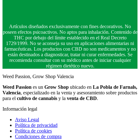
página
tiene
desde
de
múltiples
6,00 €
producto
variantes.
hasta
Las
25,00 €
Artículos diseñados exclusivamente con fines decorativos. No
opciones
poseen efectos psicoactivos. No aptos para inhalación. Contenido de
se
THC por debajo del límite establecido en el Real Decreto
pueden
1729/1999. No se aconseja su uso en aplicaciones alimentarias ni
elegir
farmacéuticas. Los productos con CBD no son medicamentos y no
en
están destinados a diagnosticar, tratar ni curar enfermedades. Se
la
recomienda consultar con su médico antes de iniciar cualquier
página
régimen dietético nuevo.
de
producto
Weed Passion, Grow Shop Valencia
Weed Passion
es un
Grow Shop
ubicado en
La Pobla de Farnals,
Valencia
, especializado en la venta y asesoramiento sobre productos
para el
cultivo de cannabis
y la
venta de CBD
.
Información legal
Aviso Legal
Política de privacidad
Política de cookies
Condiciones de compra