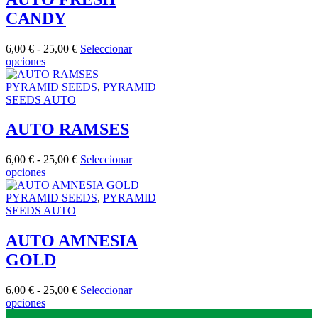
opciones
CANDY
se
pueden
elegir
Rango
6,00
€
-
25,00
€
Seleccionar
en
Este
de
opciones
la
producto
precios:
página
tiene
desde
PYRAMID SEEDS
,
PYRAMID
de
múltiples
6,00 €
SEEDS AUTO
producto
variantes.
hasta
Las
25,00 €
AUTO RAMSES
opciones
se
Rango
6,00
€
-
25,00
€
Seleccionar
pueden
Este
de
opciones
elegir
producto
precios:
en
tiene
desde
PYRAMID SEEDS
,
PYRAMID
la
múltiples
6,00 €
SEEDS AUTO
página
variantes.
hasta
de
Las
25,00 €
AUTO AMNESIA
producto
opciones
GOLD
se
pueden
elegir
Rango
6,00
€
-
25,00
€
Seleccionar
en
Este
de
opciones
la
producto
precios: