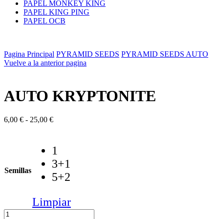
PAPEL MONKEY KING
PAPEL KING PING
PAPEL OCB
Pagina Principal
PYRAMID SEEDS
PYRAMID SEEDS AUTO
Vuelve a la anterior pagina
AUTO KRYPTONITE
Rango
6,00
€
-
25,00
€
de
precios:
desde
1
6,00 €
3+1
hasta
Semillas
25,00 €
5+2
Limpiar
AUTO