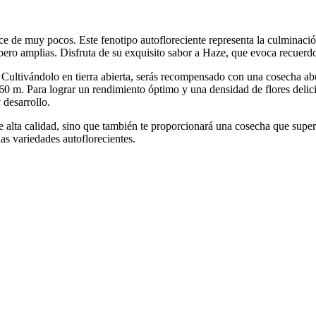
cance de muy pocos. Este fenotipo autofloreciente representa la culminació
ero amplias. Disfruta de su exquisito sabor a Haze, que evoca recuerdo
 Cultivándolo en tierra abierta, serás recompensado con una cosecha ab
1,60 m. Para lograr un rendimiento óptimo y una densidad de flores del
 desarrollo.
e alta calidad, sino que también te proporcionará una cosecha que supera
las variedades autoflorecientes.