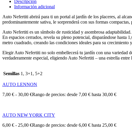
Descripción
Información adicional
Auto Nefertiti abrirá para ti un portal al jardín de los placeres, al al
predominantemente sativa, le sorprenderá con sus formas compactas, p
Auto Nefertiti es un símbolo de rusticidad y asombrosa adaptabilidad.
En espacios cerrados, revela su pleno potencial, disparándose hasta 
metro cuadrado, creando las condiciones ideales para su crecimiento y
Elegir Auto Nefertiti no solo embellecerá tu jardín con una variedad d
verdaderamente especial, eligiendo Auto Nefertiti – una estrella entre 
Semillas
1, 3+1, 5+2
AUTO LENNON
7,00
€
-
30,00
€
Rango de precios: desde 7,00 € hasta 30,00 €
AUTO NEW YORK CITY
6,00
€
-
25,00
€
Rango de precios: desde 6,00 € hasta 25,00 €