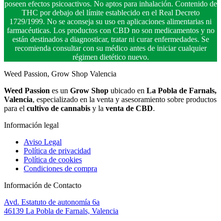
poseen efectos psicoactivos. No aptos para inhalación. Contenido de
THC por debajo del límite establecido en el Real Decreto
1729/1999. No se aconseja su uso en aplicaciones alimentarias ni
farmacéuticas. Los productos con CBD no son medicamentos y no
están destinados a diagnosticar, tratar ni curar enfermedades. Se
recomienda consultar con su médico antes de iniciar cualquier
régimen dietético nuevo.
Weed Passion, Grow Shop Valencia
Weed Passion
es un
Grow Shop
ubicado en
La Pobla de Farnals,
Valencia
, especializado en la venta y asesoramiento sobre productos
para el
cultivo de cannabis
y la
venta de CBD
.
Información legal
Aviso Legal
Política de privacidad
Política de cookies
Condiciones de compra
Información de Contacto
Avd. Estatuto de autonomía 6a
46139 La Pobla de Farnals, Valencia