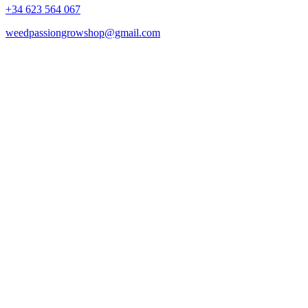
+34 623 564 067
weedpassiongrowshop@gmail.com
Copyright © 2025 Weed Passion | Todos los derechos reservados.