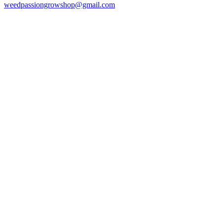
weedpassiongrowshop@gmail.com
Copyright © 2025 Weed Passion | Todos los derechos reservados.