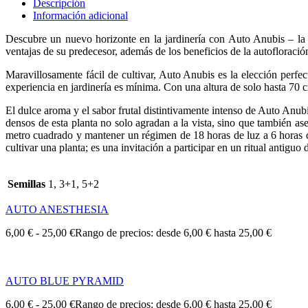
Descripción
Información adicional
Descubre un nuevo horizonte en la jardinería con Auto Anubis – la ma
ventajas de su predecesor, además de los beneficios de la autofloració
Maravillosamente fácil de cultivar, Auto Anubis es la elección perfec
experiencia en jardinería es mínima. Con una altura de solo hasta 70 
El dulce aroma y el sabor frutal distintivamente intenso de Auto Anub
densos de esta planta no solo agradan a la vista, sino que también a
metro cuadrado y mantener un régimen de 18 horas de luz a 6 horas d
cultivar una planta; es una invitación a participar en un ritual antiguo 
Semillas
1, 3+1, 5+2
AUTO ANESTHESIA
6,00
€
-
25,00
€
Rango de precios: desde 6,00 € hasta 25,00 €
AUTO BLUE PYRAMID
6,00
€
-
25,00
€
Rango de precios: desde 6,00 € hasta 25,00 €