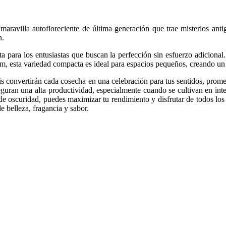
ravilla autofloreciente de última generación que trae misterios antig
n.
ta para los entusiastas que buscan la perfección sin esfuerzo adicional
cm, esta variedad compacta es ideal para espacios pequeños, creando un 
is convertirán cada cosecha en una celebración para tus sentidos, prom
seguran una alta productividad, especialmente cuando se cultivan en int
e oscuridad, puedes maximizar tu rendimiento y disfrutar de todos lo
de belleza, fragancia y sabor.