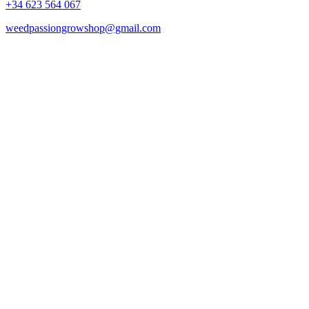
+34 623 564 067
weedpassiongrowshop@gmail.com
Copyright © 2025 Weed Passion | Todos los derechos reservados.