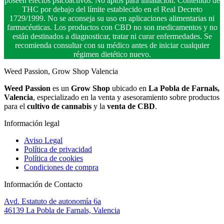
poseen efectos psicoactivos. No aptos para inhalación. Contenido de
THC por debajo del límite establecido en el Real Decreto
1729/1999. No se aconseja su uso en aplicaciones alimentarias ni
farmacéuticas. Los productos con CBD no son medicamentos y no
están destinados a diagnosticar, tratar ni curar enfermedades. Se
recomienda consultar con su médico antes de iniciar cualquier
régimen dietético nuevo.
Weed Passion, Grow Shop Valencia
Weed Passion
es un
Grow Shop
ubicado en
La Pobla de Farnals,
Valencia
, especializado en la venta y asesoramiento sobre productos
para el
cultivo de cannabis
y la
venta de CBD
.
Información legal
Aviso Legal
Política de privacidad
Política de cookies
Condiciones de compra
Información de Contacto
Avd. Estatuto de autonomía 6a
46139 La Pobla de Farnals, Valencia