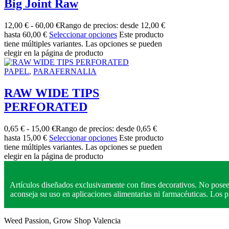
Big Joint Raw
12,00
€
-
60,00
€
Rango de precios: desde 12,00 €
hasta 60,00 €
Seleccionar opciones
Este producto
tiene múltiples variantes. Las opciones se pueden
elegir en la página de producto
PAPEL
,
PARAFERNALIA
RAW WIDE TIPS
PERFORATED
0,65
€
-
15,00
€
Rango de precios: desde 0,65 €
hasta 15,00 €
Seleccionar opciones
Este producto
tiene múltiples variantes. Las opciones se pueden
elegir en la página de producto
Artículos diseñados exclusivamente con fines decorativos. No posee
aconseja su uso en aplicaciones alimentarias ni farmacéuticas. Los
Weed Passion, Grow Shop Valencia